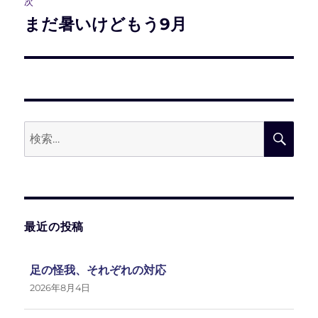
次
まだ暑いけどもう9月
次
ゲ
の
ー
投
稿:
シ
ョ
検
検
ン
索:
索
最近の投稿
足の怪我、それぞれの対応
2026年8月4日