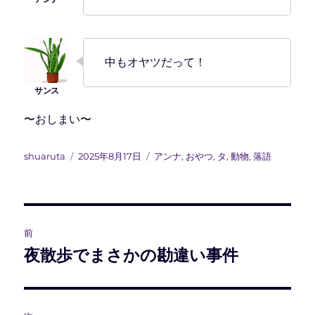
中もオヤツだって！
〜おしまい〜
投
投
カ
shuaruta
2025年8月17日
アンナ
,
おやつ
,
タ
,
動物
,
落語
稿
稿
テ
者
日:
ゴ
リ
ー
投
前
稿
夜散歩でまさかの勘違い事件
前
の
ナ
投
ビ
稿: