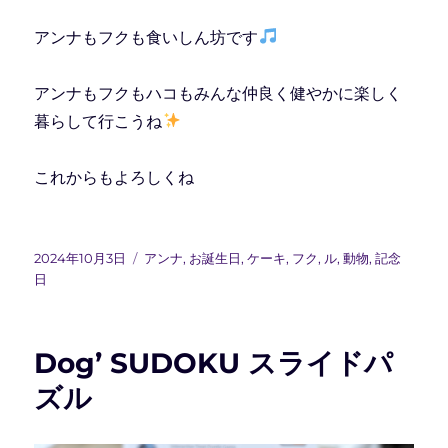
アンナもフクも食いしん坊です
アンナもフクもハコもみんな仲良く健やかに楽しく
暮らして行こうね
これからもよろしくね
投
カ
2024年10月3日
アンナ
,
お誕生日
,
ケーキ
,
フク
,
ル
,
動物
,
記念
稿
テ
日
日:
ゴ
リ
ー
Dog’ SUDOKU スライドパ
ズル