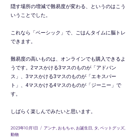
隠す場所の増減で難易度が変わる、というのはこう
いうことでした。
これなら「ベーシック」で、ごはんタイムに脳トレ
できます。
難易度の高いものは、オンラインでも購入できるよ
うです。2マスかける3マスのものが「アドバン
ス」、3マスかける3マスのものが「エキスパー
ト」、4マスかける4マスのものが「ジーニー」で
す。
しばらく楽しんでみたいと思います。
投
カ
2023年10月1日
アンナ
,
おもちゃ
,
お誕生日
,
タ
,
ペットグッズ
,
稿
テ
動物