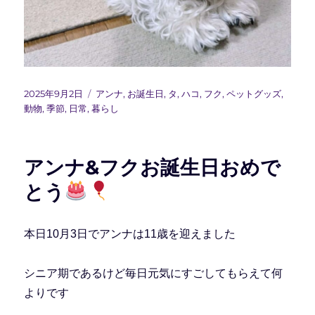
投
カ
2025年9月2日
アンナ
,
お誕生日
,
タ
,
ハコ
,
フク
,
ペットグッズ
,
稿
テ
動物
,
季節
,
日常
,
暮らし
日:
ゴ
リ
ー
アンナ&フクお誕生日おめで
とう
本日10月3日でアンナは11歳を迎えました
シニア期であるけど毎日元気にすごしてもらえて何
よりです