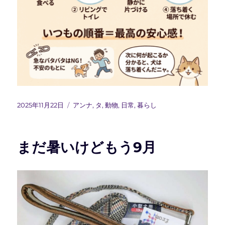
投
カ
2025年11月22日
アンナ
,
タ
,
動物
,
日常
,
暮らし
稿
テ
日:
ゴ
リ
まだ暑いけどもう9月
ー