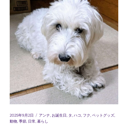
投
カ
2025年9月2日
アンナ
,
お誕生日
,
タ
,
ハコ
,
フク
,
ペットグッズ
,
稿
テ
動物
,
季節
,
日常
,
暮らし
日:
ゴ