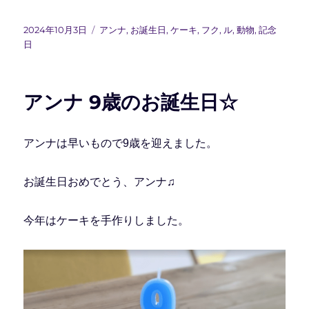
投
カ
2024年10月3日
アンナ
,
お誕生日
,
ケーキ
,
フク
,
ル
,
動物
,
記念
稿
テ
日
日:
ゴ
リ
ー
アンナ 9歳のお誕生日☆
アンナは早いもので9歳を迎えました。
お誕生日おめでとう、アンナ♫
今年はケーキを手作りしました。