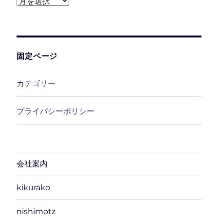
ア
ー
カ
イ
ブ
固定ページ
カテゴリー
プライバシーポリシー
会社案内
kikurako
nishimotz