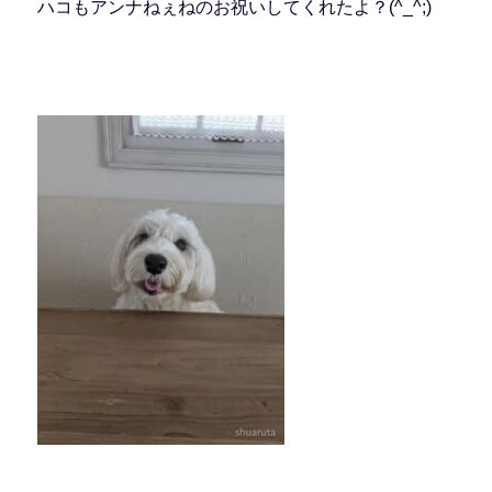
ハコもアンナねぇねのお祝いしてくれたよ？(^_^;)