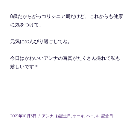
8歳だからがっつりシニア期だけど、これからも健康
に気をつけて、
元気にのんびり過ごしてね。
今日はかわいいアンナの写真がたくさん撮れて私も
嬉しいです＊
投
カ
2021年10月3日
アンナ
,
お誕生日
,
ケーキ
,
ハコ
,
ル
,
記念日
稿
テ
日:
ゴ