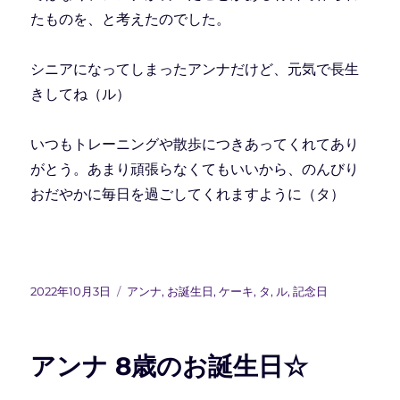
たものを、と考えたのでした。
シニアになってしまったアンナだけど、元気で長生
きしてね（ル）
いつもトレーニングや散歩につきあってくれてあり
がとう。あまり頑張らなくてもいいから、のんびり
おだやかに毎日を過ごしてくれますように（タ）
投
カ
2022年10月3日
アンナ
,
お誕生日
,
ケーキ
,
タ
,
ル
,
記念日
稿
テ
日:
ゴ
リ
アンナ 8歳のお誕生日☆
ー