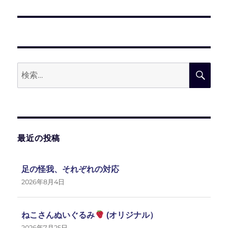
ー
の
シ
投
稿:
ョ
ン
検
検
索:
索
最近の投稿
足の怪我、それぞれの対応
2026年8月4日
ねこさんぬいぐるみ
(オリジナル）
2026年7月25日