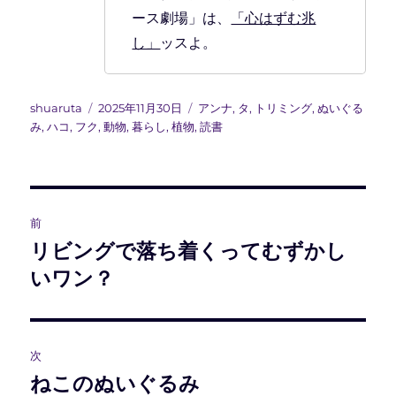
ース劇場」は、
「心はずむ兆
し」
ッスよ。
投
投
カ
shuaruta
2025年11月30日
アンナ
,
タ
,
トリミング
,
ぬいぐる
稿
稿
テ
み
,
ハコ
,
フク
,
動物
,
暮らし
,
植物
,
読書
者
日:
ゴ
リ
ー
投
前
稿
リビングで落ち着くってむずかし
前
の
いワン？
ナ
投
ビ
稿:
ゲ
次
ねこのぬいぐるみ
次