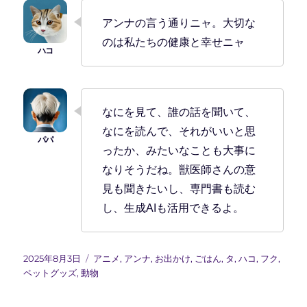
アンナの言う通りニャ。大切な
のは私たちの健康と幸せニャ
なにを見て、誰の話を聞いて、
なにを読んで、それがいいと思
ったか、みたいなことも大事に
なりそうだね。獣医師さんの意
見も聞きたいし、専門書も読む
し、生成AIも活用できるよ。
投
カ
2025年8月3日
アニメ
,
アンナ
,
お出かけ
,
ごはん
,
タ
,
ハコ
,
フク
,
稿
テ
ペットグッズ
,
動物
日:
ゴ
リ