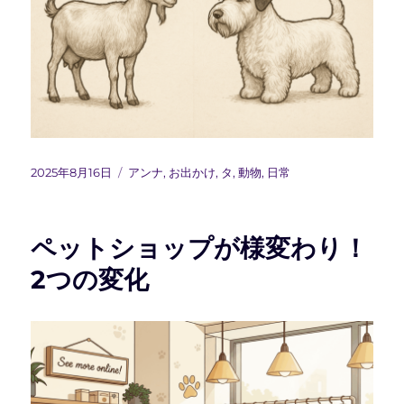
投
カ
2025年8月16日
アンナ
,
お出かけ
,
タ
,
動物
,
日常
稿
テ
日:
ゴ
リ
ペットショップが様変わり！
ー
2つの変化