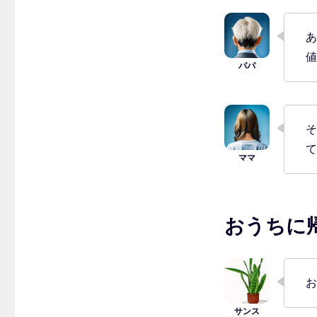
あ
値
そ
て
おうちに
お