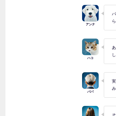
パ
ら
あ
し
実
み
そ