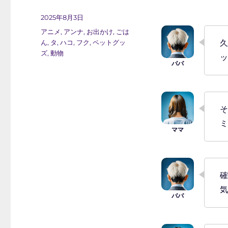
投
2025年8月3日
稿
カ
アニメ
,
アンナ
,
お出かけ
,
ごは
日:
テ
ん
,
タ
,
ハコ
,
フク
,
ペットグッ
久
ゴ
ズ
,
動物
ッ
リ
ー
そ
ミ
確
気