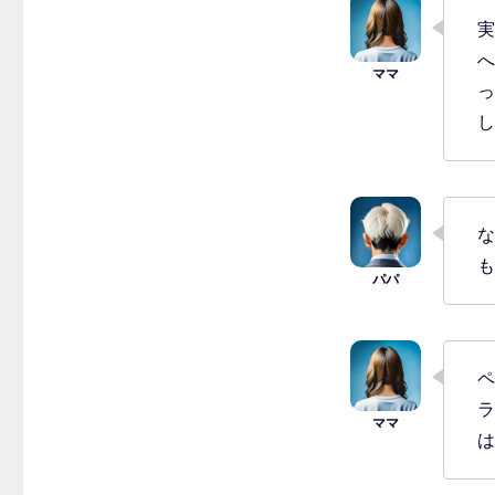
実
へ
っ
し
な
も
ペ
ラ
は