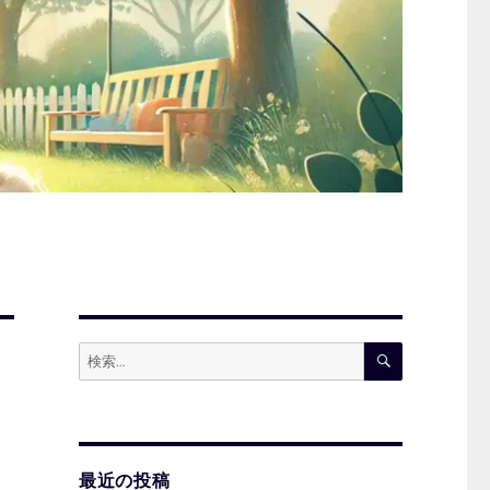
検
検
索
索:
最近の投稿