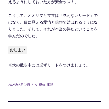
えるようにしておいた方が安全ッス！」
こうして、オオサマとママは「見えないリード」で
はなく、目に見える愛情と信頼で結ばれるようにな
りました。そして、それが本当の絆だということを
学んだのでした。
おしまい
※犬の散歩中には必ずリードをつけましょう。
投
カ
2025年3月22日
タ
,
動物
,
寓話
稿
テ
日:
ゴ
リ
ー