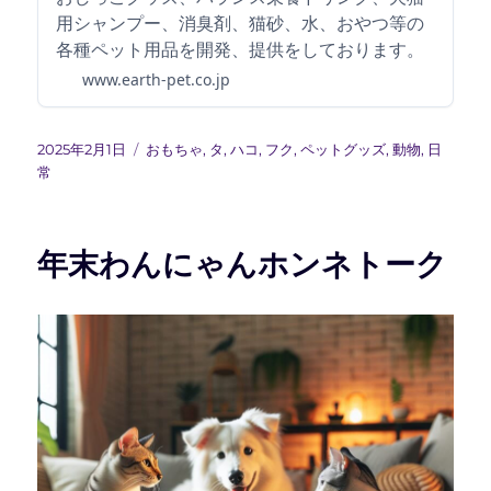
用シャンプー、消臭剤、猫砂、水、おやつ等の
各種ペット用品を開発、提供をしております。
www.earth-pet.co.jp
投
カ
2025年2月1日
おもちゃ
,
タ
,
ハコ
,
フク
,
ペットグッズ
,
動物
,
日
稿
テ
常
日:
ゴ
リ
ー
年末わんにゃんホンネトーク