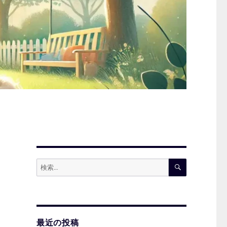
検
検
索
索:
最近の投稿