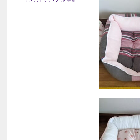
日:
テ
ゴ
リ
ー