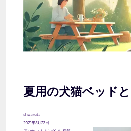
夏用の犬猫ベッドと
投
shuaruta
稿
投
2021年5月23日
者
稿
カ
アンナ
,
トリミング
,
ル
,
季節