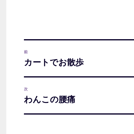
投
前
稿
カートでお散歩
前
の
ナ
投
ビ
稿:
次
ゲ
わんこの腰痛
次
の
ー
投
シ
稿: