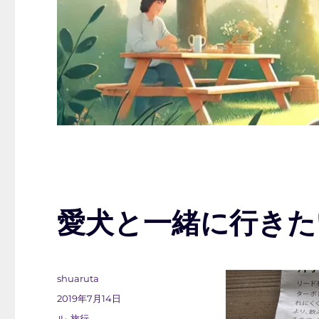
愛犬と一緒に行きた
投
shuaruta
稿
投
2019年7月14日
者
稿
カ
ル
,
旅行