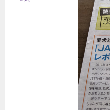
日:
テ
ゴ
リ
ー