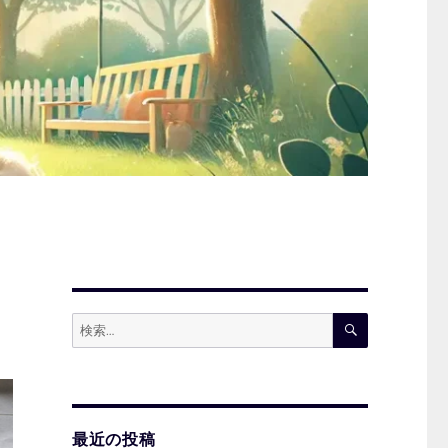
検
検
索
索:
最近の投稿