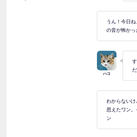
ゴ
リ
ー
うん！今日ね
の音が怖かっ
す
だ
わからないけ
思えたワン。
ン