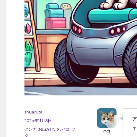
投
shuaruta
稿
ア
投
2024年11月8日
者
稿
ャ
カ
アンナ
,
お出かけ
,
タ
,
ハコ
,
フ
日:
テ
ク