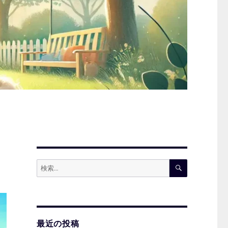
検
検
索
索:
最近の投稿