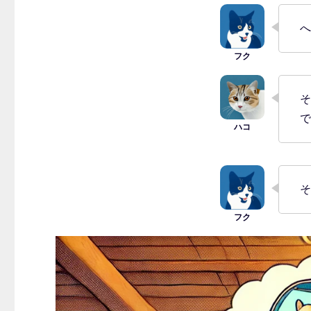
へ
そ
で
そ