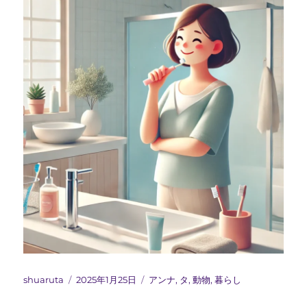
投
投
カ
shuaruta
2025年1月25日
アンナ
,
タ
,
動物
,
暮らし
稿
稿
テ