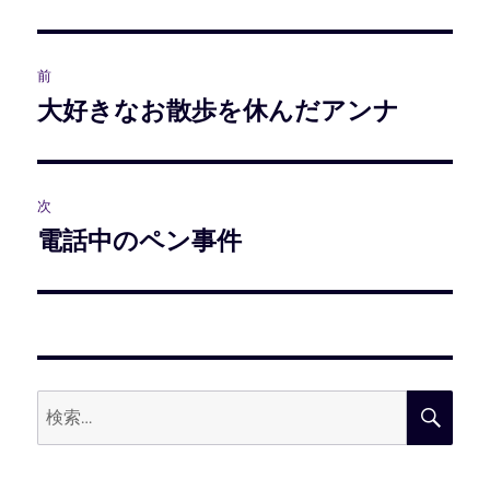
者
日:
ゴ
リ
ー
投
前
稿
大好きなお散歩を休んだアンナ
前
の
ナ
投
ビ
稿:
次
電話中のペン事件
次
ゲ
の
ー
投
稿:
シ
ョ
検
検
ン
索:
索