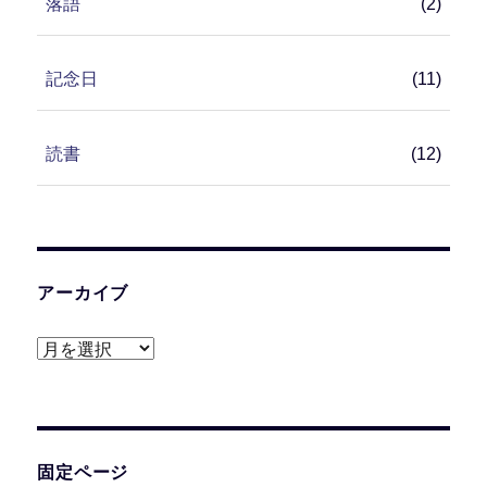
落語
(2)
記念日
(11)
読書
(12)
アーカイブ
ア
ー
カ
イ
ブ
固定ページ