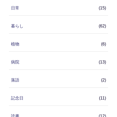
日常
(15)
暮らし
(62)
植物
(6)
病院
(13)
落語
(2)
記念日
(11)
読書
(12)