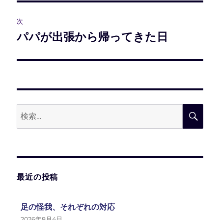
投
ビ
稿:
次
パパが出張から帰ってきた日
次
ゲ
の
ー
投
稿:
シ
ョ
検
検
ン
索:
索
最近の投稿
足の怪我、それぞれの対応
2026年8月4日