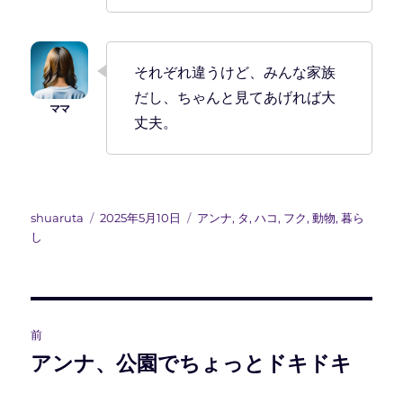
それぞれ違うけど、みんな家族
だし、ちゃんと見てあげれば大
丈夫。
投
投
カ
shuaruta
2025年5月10日
アンナ
,
タ
,
ハコ
,
フク
,
動物
,
暮ら
稿
稿
テ
し
者
日:
ゴ
リ
ー
投
前
稿
アンナ、公園でちょっとドキドキ
前
の
ナ