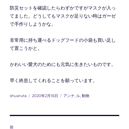
防災セットを確認したらわずかですがマスクが入っ
てました。どうしてもマスクが足りない時はガーゼ
で手作りしようかな。
非常用に持ち運べるドッグフードの小袋も買い足し
て置こうかと。
かわいい愛犬のためにも元気に生きたいものです。
早く終息してくれることを願っています。
投
投
カ
shuaruta
2020年2月16日
アンナ
,
ル
,
動物
稿
稿
テ
者
日:
ゴ
リ
ー
投
前