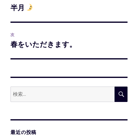
稿
半月
前
の
ナ
投
ビ
稿:
次
春をいただきます。
次
ゲ
の
ー
投
稿:
シ
ョ
検
検
ン
索:
索
最近の投稿