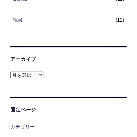
読書
(12)
アーカイブ
ア
ー
カ
イ
ブ
固定ページ
カテゴリー