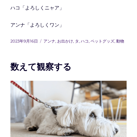
ハコ「よろしくニャア」
アンナ「よろしくワン」
投
カ
2023年9月16日
アンナ
,
お出かけ
,
タ
,
ハコ
,
ペットグッズ
,
動物
稿
テ
日:
ゴ
リ
数えて観察する
ー