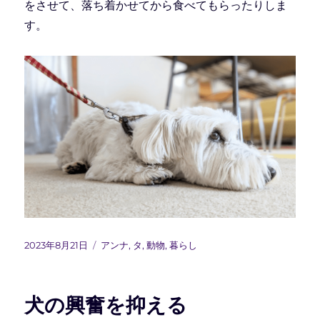
をさせて、落ち着かせてから食べてもらったりしま
す。
投
カ
2023年8月21日
アンナ
,
タ
,
動物
,
暮らし
稿
テ
日:
ゴ
リ
犬の興奮を抑える
ー