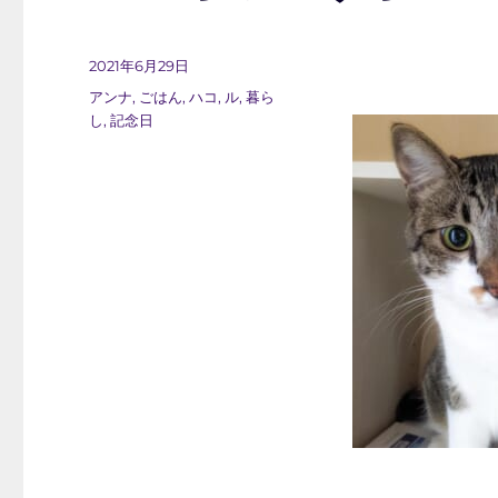
投
2021年6月29日
稿
カ
アンナ
,
ごはん
,
ハコ
,
ル
,
暮ら
日:
テ
し
,
記念日
ゴ
リ
ー