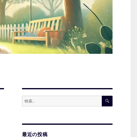
検
検
索
索:
最近の投稿