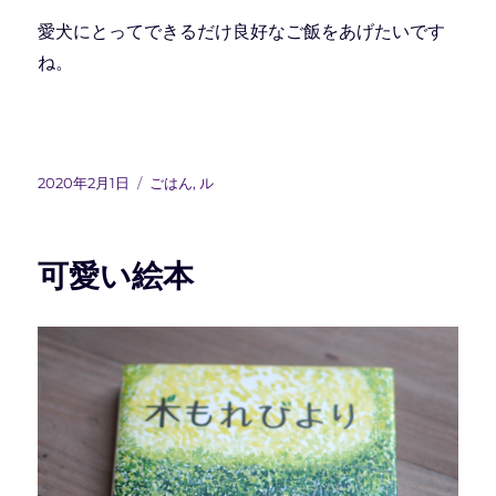
愛犬にとってできるだけ良好なご飯をあげたいです
ね。
投
カ
2020年2月1日
ごはん
,
ル
稿
テ
日:
ゴ
リ
可愛い絵本
ー