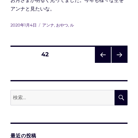
お月さまが明るく光ってました。今年も様々な空を
アンナと見たいな。
投
カ
2020年1月4日
アンナ
,
おやつ
,
ル
稿
テ
日:
ゴ
リ
ー
投
固定ページ
42
前の
次の
稿
ペー
ペー
ジ
ジ
の
検
検
ペ
索:
索
ー
ジ
最近の投稿