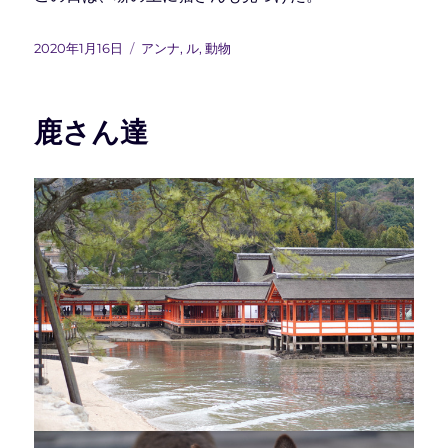
投
カ
2020年1月16日
アンナ
,
ル
,
動物
稿
テ
日:
ゴ
リ
鹿さん達
ー