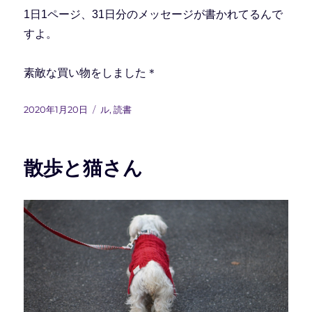
1日1ページ、31日分のメッセージが書かれてるんで
すよ。
素敵な買い物をしました＊
投
カ
2020年1月20日
ル
,
読書
稿
テ
日:
ゴ
リ
散歩と猫さん
ー