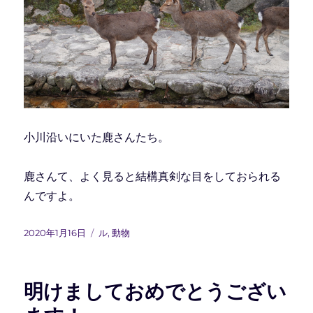
小川沿いにいた鹿さんたち。
鹿さんて、よく見ると結構真剣な目をしておられる
んですよ。
投
カ
2020年1月16日
ル
,
動物
稿
テ
日:
ゴ
リ
明けましておめでとうござい
ー