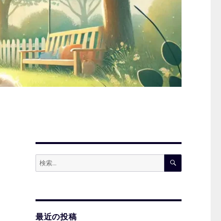
検
検
索
索:
最近の投稿