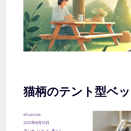
猫柄のテント型ベッ
投
shuaruta
稿
投
2021年8月10日
者
稿
カ
アンナ
,
ハコ
,
ル
,
暮らし