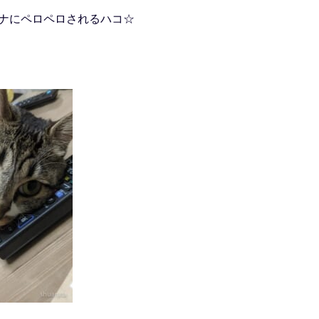
ナにペロペロされるハコ☆