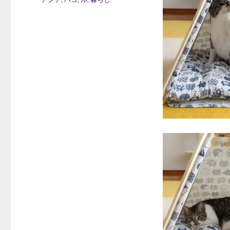
日:
テ
ゴ
リ
ー