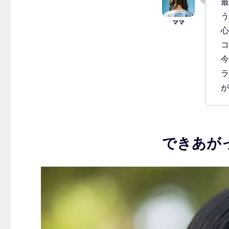
最
ゴ
う
リ
ー
心
コ
今
ラ
が
できあが