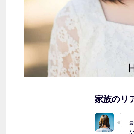
家族のリ
最
か