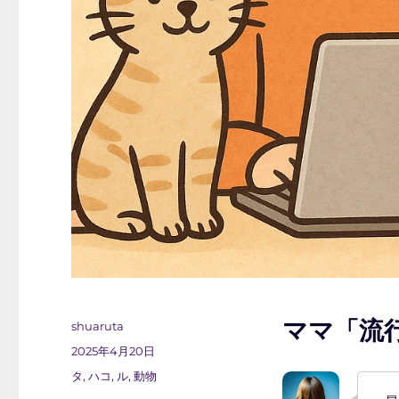
ママ「流
投
shuaruta
稿
投
2025年4月20日
者
稿
カ
タ
,
ハコ
,
ル
,
動物
日:
テ