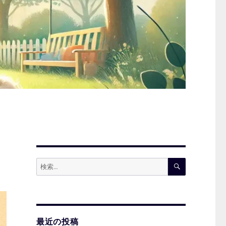
検
検
索
索:
最近の投稿