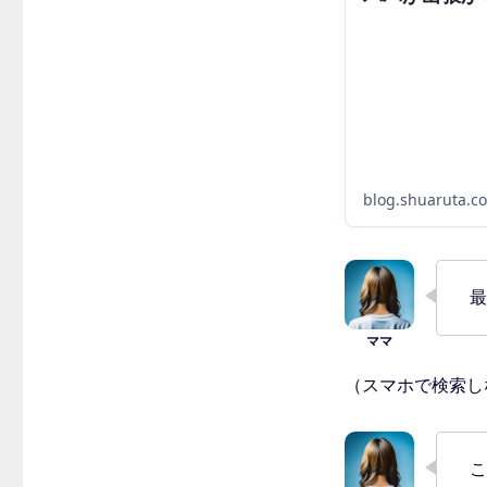
blog.shuaruta.c
最
（スマホで検索し
こ