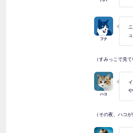
ニ
ュ
（すみっこで見て
イ
や
（その夜、ハコが