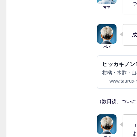
つ
成
ヒッカキノン1
柑橘・木酢・山
www.taurus-n
（数日後、ついに
（
よ