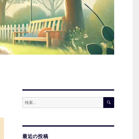
検
検
索
索:
最近の投稿