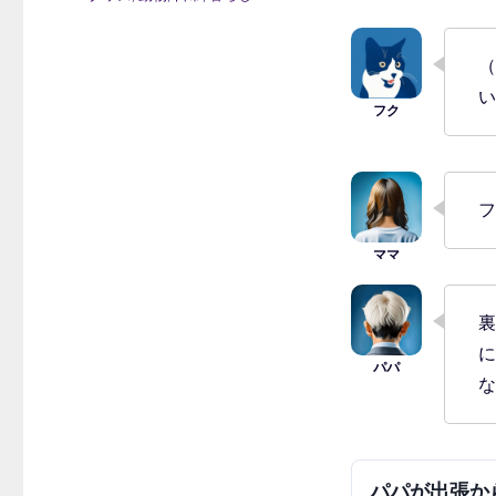
ゴ
リ
ー
（
い
フ
裏
に
な
パパが出張から帰