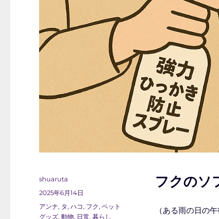
フクのソ
投
shuaruta
稿
投
2025年6月14日
者
稿
カ
アンナ
,
タ
,
ハコ
,
フク
,
ペット
（ある雨の日の午
日:
テ
グッズ
,
動物
,
日常
,
暮らし