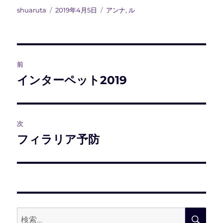
投
投
カ
shuaruta
2019年4月5日
アンナ
,
ル
稿
稿
テ
者
日:
ゴ
リ
ー
投
前
稿
インターペット2019
前
の
ナ
投
ビ
稿:
次
フィラリア予防
次
ゲ
の
ー
投
稿:
シ
ョ
検
検