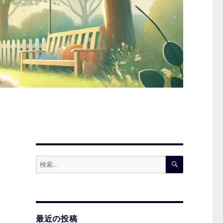
検
検
索
索:
最近の投稿