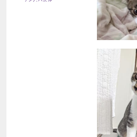
日:
テ
ゴ
リ
ー