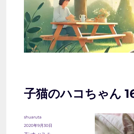
子猫のハコちゃん 1
投
shuaruta
稿
投
2020年9月30日
者
稿
カ
アンナ
,
ハコ
,
ル