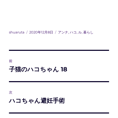
投
投
カ
shuaruta
2020年12月8日
アンナ
,
ハコ
,
ル
,
暮らし
稿
稿
テ
者
日:
ゴ
リ
ー
投
前
稿
子猫のハコちゃん 18
前
の
ナ
投
ビ
稿:
次
ハコちゃん避妊手術
次
ゲ
の
ー
投