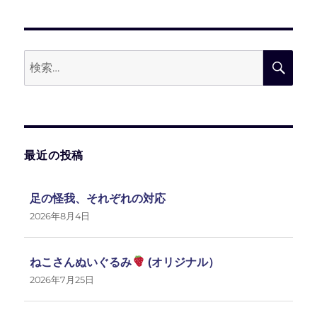
稿:
シ
ョ
検
検
ン
索:
索
最近の投稿
足の怪我、それぞれの対応
2026年8月4日
ねこさんぬいぐるみ
(オリジナル）
2026年7月25日