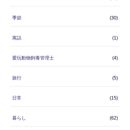
季節
(30)
寓話
(1)
愛玩動物飼養管理士
(4)
旅行
(5)
日常
(15)
暮らし
(62)