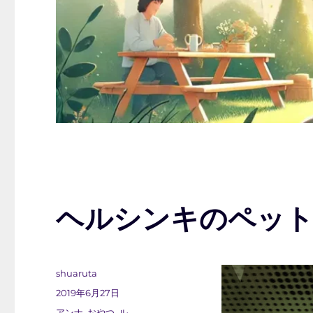
ヘルシンキのペッ
投
shuaruta
稿
投
2019年6月27日
者
稿
カ
アンナ
,
おやつ
,
ル