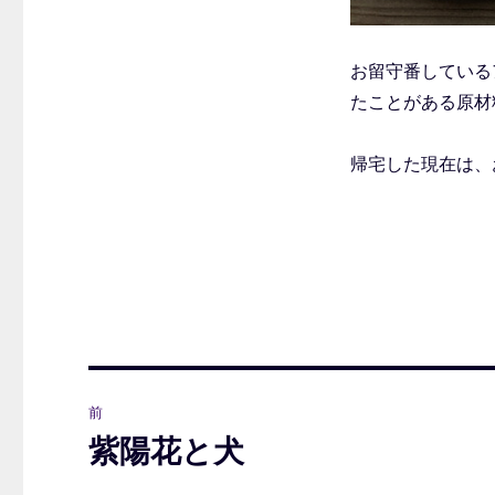
お留守番している
たことがある原材
帰宅した現在は、
投
前
稿
紫陽花と犬
前
の
ナ