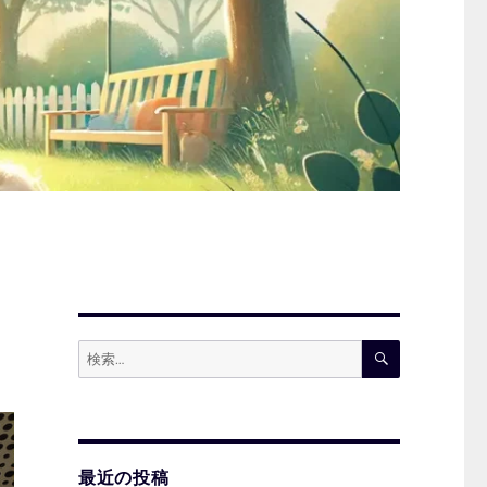
検
検
索
索:
最近の投稿