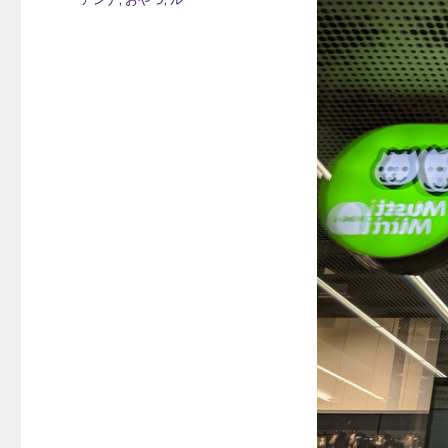
日:
テ
ゴ
リ
ー