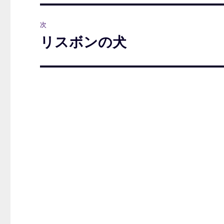
投
ビ
稿:
次
ゲ
リスボンの犬
次
の
ー
投
シ
稿:
ョ
ン