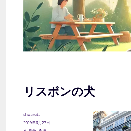
リスボンの犬
投
shuaruta
稿
投
2019年6月27日
者
稿
カ
ル
,
動物
,
旅行