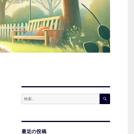
検
検
索
索:
最近の投稿