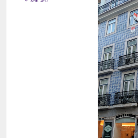
日:
テ
ゴ
リ
ー