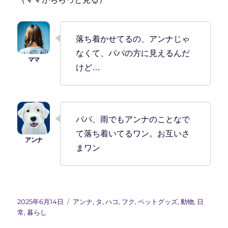
落ち着かせてるの、アンナじゃ
なくて、パパの方に見えるんだ
けど…
パパ、雨でもアンナのことなで
て落ち着いてるワン。お互いさ
まワン
投
カ
2025年6月14日
アンナ
,
タ
,
ハコ
,
フク
,
ペットグッズ
,
動物
,
日
稿
テ
常
,
暮らし
日:
ゴ