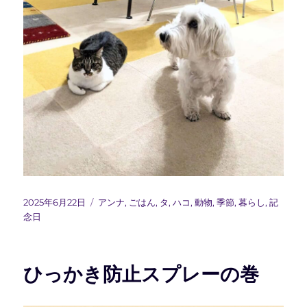
投
カ
2025年6月22日
アンナ
,
ごはん
,
タ
,
ハコ
,
動物
,
季節
,
暮らし
,
記
稿
テ
念日
日:
ゴ
リ
ー
ひっかき防止スプレーの巻