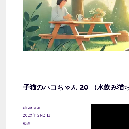
子猫のハコちゃん 20 （水飲み猫
投
shuaruta
稿
投
2020年12月31日
者
稿
フ
動画
日: