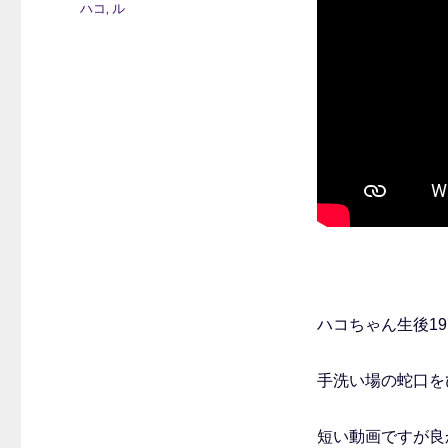
ォ
カ
ハコ
,
ル
ー
テ
マ
ゴ
ッ
リ
ト
ー
ハコちゃん生後197
手洗い場の蛇口を
短い動画ですが良