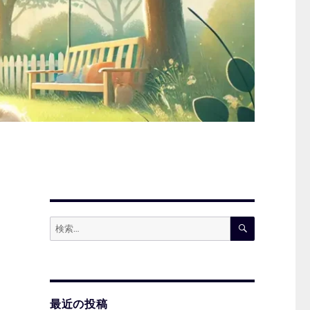
検
検
索
索:
最近の投稿