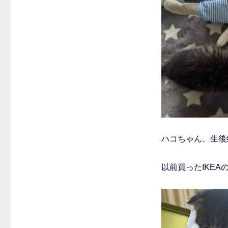
ゴ
リ
ー
ハコちゃん、生後約
以前買ったIKE