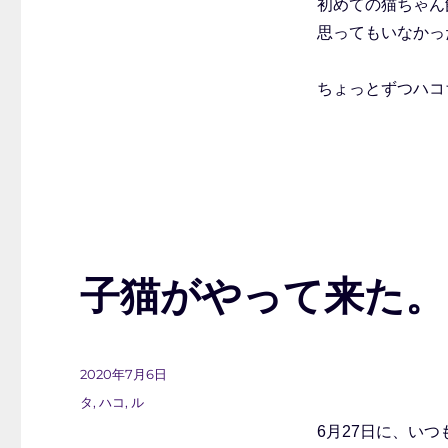
初めての猫ちゃん
思ってもいなかっ
ちょっとずつハコ
子猫がやって来た。
投
2020年7月6日
稿
カ
タ
,
ハコ
,
ル
日:
テ
6月27日に、い
ゴ