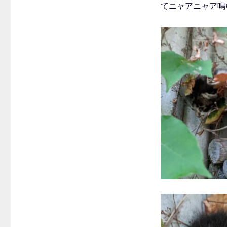
てニャアニャア鳴
リ
ー