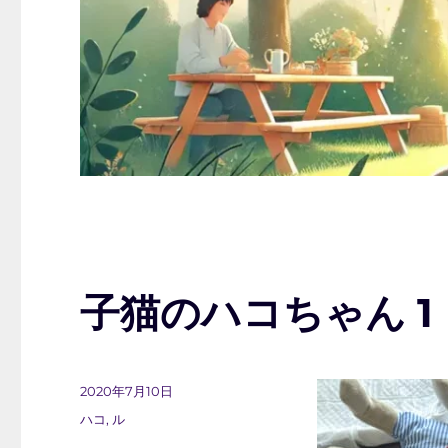
子猫のハコちゃん 1
投
2020年7月10日
稿
カ
ハコ
,
ル
日:
テ