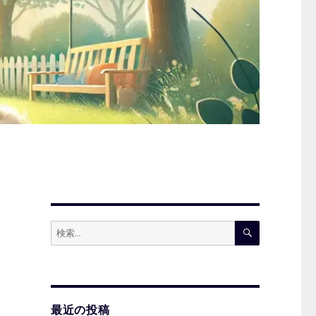
検
検
索
索:
最近の投稿