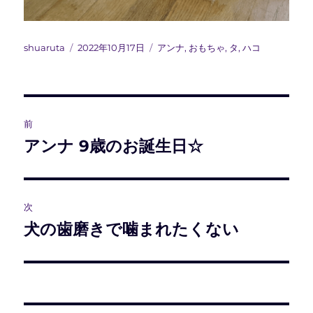
投
投
カ
shuaruta
2022年10月17日
アンナ
,
おもちゃ
,
タ
,
ハコ
稿
稿
テ
者
日:
ゴ
リ
ー
投
前
稿
アンナ 9歳のお誕生日☆
前
の
ナ
投
ビ
稿:
次
犬の歯磨きで噛まれたくない
次
ゲ
の
ー
投
稿:
シ