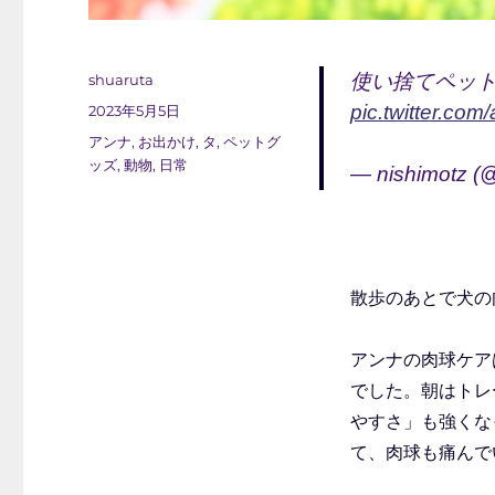
投
使い捨てペッ
shuaruta
稿
投
pic.twitter.c
2023年5月5日
者
稿
カ
アンナ
,
お出かけ
,
タ
,
ペットグ
日:
テ
ッズ
,
動物
,
日常
— nishimotz (
ゴ
リ
ー
散歩のあとで犬の
アンナの肉球ケア
でした。朝はトレ
やすさ」も強くな
て、肉球も痛んで