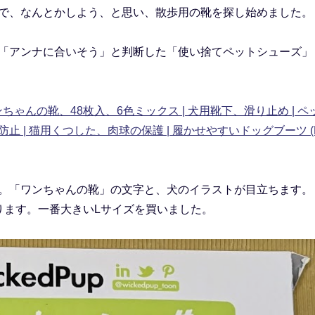
で、なんとかしよう、と思い、散歩用の靴を探し始めました。
「アンナに合いそう」と判断した「使い捨てペットシューズ」
ワンちゃんの靴、48枚入、6色ミックス | 犬用靴下、滑り止め | ペ
止 | 猫用くつした、肉球の保護 | 履かせやすいドッグブーツ (
。「ワンちゃんの靴」の文字と、犬のイラストが目立ちます。
ります。一番大きいLサイズを買いました。