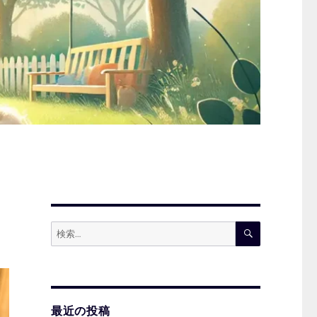
検
検
索
索:
最近の投稿