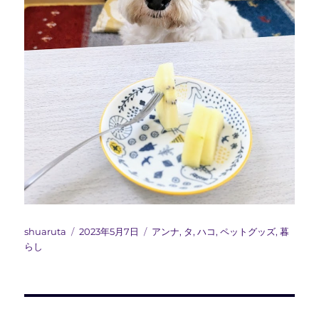
投
投
カ
shuaruta
2023年5月7日
アンナ
,
タ
,
ハコ
,
ペットグッズ
,
暮
稿
稿
テ
らし
者
日:
ゴ
リ
ー
投