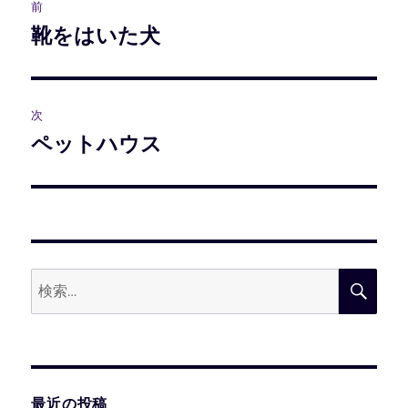
前
稿
靴をはいた犬
前
の
ナ
投
ビ
稿:
次
ペットハウス
次
ゲ
の
ー
投
稿:
シ
ョ
検
検
ン
索:
索
最近の投稿