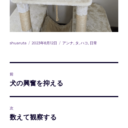
投
投
カ
shuaruta
2023年8月12日
アンナ
,
タ
,
ハコ
,
日常
稿
稿
テ
者
日:
ゴ
リ
ー
投
前
稿
犬の興奮を抑える
前
の
ナ
投
ビ
稿:
次
数えて観察する
次
ゲ
の