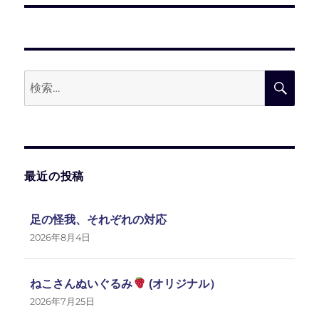
ー
投
稿:
シ
ョ
検
検
ン
索:
索
最近の投稿
足の怪我、それぞれの対応
2026年8月4日
ねこさんぬいぐるみ
(オリジナル）
2026年7月25日